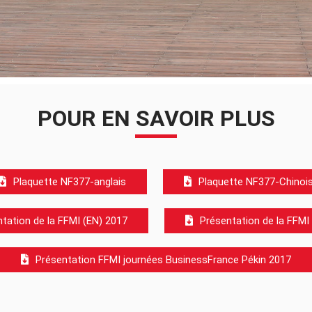
POUR EN SAVOIR PLUS
Plaquette NF377-anglais
Plaquette NF377-Chinoi
tation de la FFMI (EN) 2017
Présentation de la FFMI
Présentation FFMI journées BusinessFrance Pékin 2017