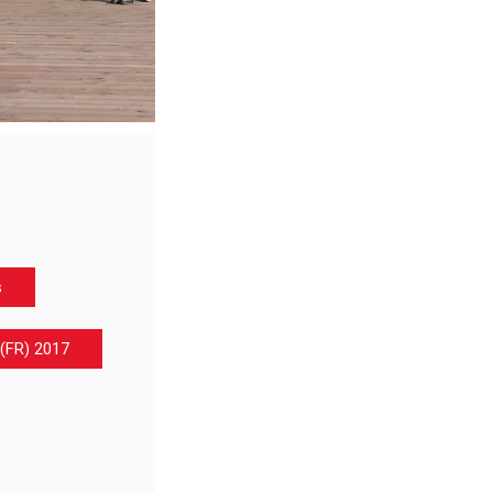
s
 (FR) 2017