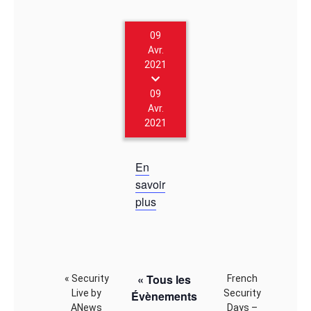
09
Avr.
2021
09
Avr.
2021
En
savoir
plus
« Tous les
«
Security
French
Live by
Security
Évènements
ANews
Days –