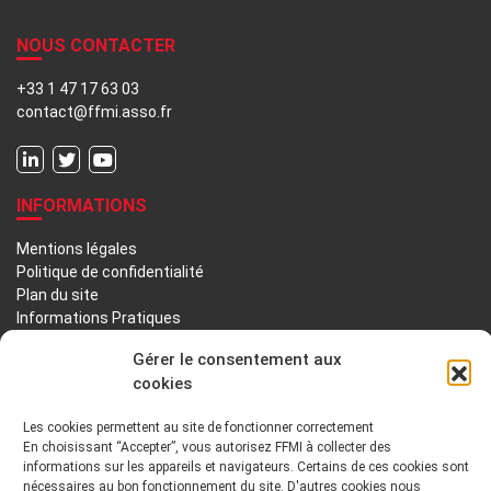
NOUS CONTACTER
+33 1 47 17 63 03
contact@ffmi.asso.fr
INFORMATIONS
Mentions légales
Politique de confidentialité
Plan du site
Informations Pratiques
Liens utiles
Gérer le consentement aux
cookies
LA FFMI
Les cookies permettent au site de fonctionner correctement
PRÉSENTATION
NOTRE HISTOIRE
En choisissant “Accepter”, vous autorisez FFMI à collecter des
informations sur les appareils et navigateurs. Certains de ces cookies sont
DÉONTOLOGIE PRINCIPES ORIENTATIONS
nécessaires au bon fonctionnement du site. D'autres cookies nous