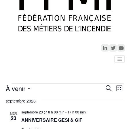
Évènements
À venir
Recherch
Navi
Recherche
Liste
de
et
Sélectionnez
vue
navigatio
septembre 2026
une
Évè
de
date.
septembre 23 @ 8 h 00 min
-
17 h 00 min
MER
vues
23
ANNIVERSAIRE GESI & GIF
Évèneme