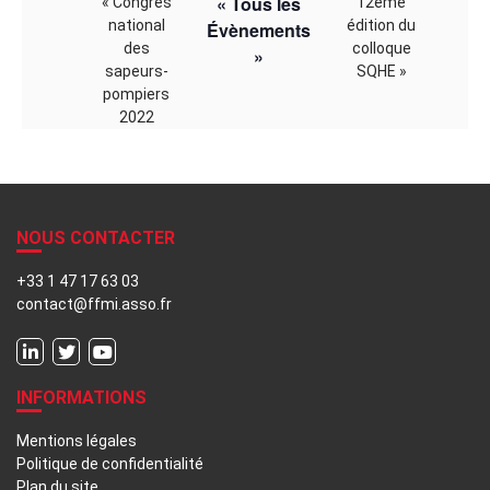
« Tous les
«
Congrès
12ème
national
édition du
Évènements
des
colloque
»
sapeurs-
SQHE
»
pompiers
2022
NOUS CONTACTER
+33 1 47 17 63 03
contact@ffmi.asso.fr
INFORMATIONS
Mentions légales
Politique de confidentialité
Plan du site