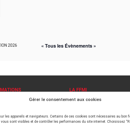
« Tous les Évènements »
ION 2026
RMATIONS
LA FFMI
Gérer le consentement aux cookies
ns légales
PRÉSENTATION
N
ue de confidentialité
 site
DÉONTOLOGIE PRINCIPES
sur les appareils et navigateurs. Certains de ces cookies sont nécessaires au bon 
ations Pratiques
vous sont visibles et de contrôler les performances du site internet. Choisissez “R
tiles