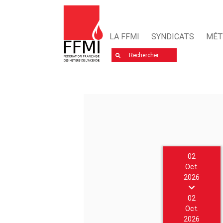
LA FFMI
SYNDICATS
MÉT
Rechercher
02
Oct.
2026
02
Oct.
2026