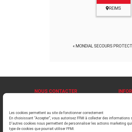
REIMS
«
MONDIAL SECOURS PROTECT
NOUS CONTACTER
INFO
+33 1 47 17 63 03
Mentio
contact@ffmi.asso.fr
Politiq
Les cookies permettent au site de fonctionner correctement
Plan du
En choisissant “Accepter”, vous autorisez FFMI à collecter des informations 
Inform
D'autres cookies nous permettent de personnaliser les actions marketing qui 
Liens u
type de cookies que pourrait utiliser FFMI.