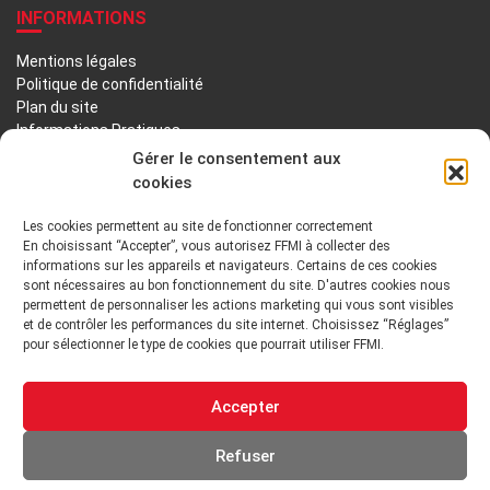
INFORMATIONS
Mentions légales
Politique de confidentialité
Plan du site
Informations Pratiques
Liens utiles
Gérer le consentement aux
cookies
LA FFMI
Les cookies permettent au site de fonctionner correctement
En choisissant “Accepter”, vous autorisez FFMI à collecter des
PRÉSENTATION
NOTRE HISTOIRE
informations sur les appareils et navigateurs. Certains de ces cookies
sont nécessaires au bon fonctionnement du site. D'autres cookies nous
DÉONTOLOGIE PRINCIPES ORIENTATIONS
permettent de personnaliser les actions marketing qui vous sont visibles
et de contrôler les performances du site internet. Choisissez “Réglages”
pour sélectionner le type de cookies que pourrait utiliser FFMI.
GOUVERNANCE
ENVIRONNEMENT TECHNIQUE ET INSTITUTIONNEL
Accepter
ADHÉRER
Refuser