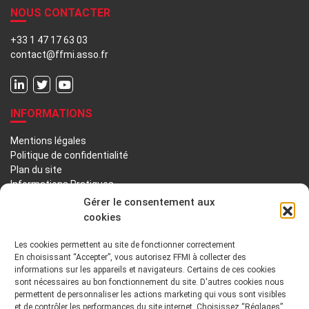
NOUS CONTACTER
+33 1 47 17 63 03
contact@ffmi.asso.fr
INFORMATIONS
Mentions légales
Politique de confidentialité
Plan du site
Informations Pratiques
Liens utiles
Gérer le consentement aux
cookies
LA FFMI
Les cookies permettent au site de fonctionner correctement
En choisissant “Accepter”, vous autorisez FFMI à collecter des
PRÉSENTATION
NOTRE HISTOIRE
informations sur les appareils et navigateurs. Certains de ces cookies
sont nécessaires au bon fonctionnement du site. D'autres cookies nous
DÉONTOLOGIE PRINCIPES ORIENTATIONS
permettent de personnaliser les actions marketing qui vous sont visibles
et de contrôler les performances du site internet. Choisissez “Réglages”