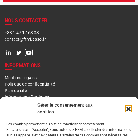
NOUS CONTACTER
+33 1 47 17 63 03
contact@ffmi.asso.fr
INFORMATIONS
Mentions légales
Politique de confidentialité
Plan du site
Informations Pratiques
Liens utiles
Gérer le consentement aux
cookies
LA FFMI
Les cookies permettent au site de fonctionner correctement
En choisissant “Accepter”, vous autorisez FFMI à collecter des informations
PRÉSENTATION
NOTRE HISTOIRE
sur les appareils et navigateurs. Certains de ces cookies sont nécessaires