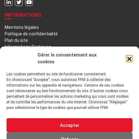
INFORMATIONS
Mentions légales
Politique de confidentialité
Plan du site
Informations Pratiques
Liens utiles
Gérer le consentement aux
cookies
LA FFMI
Les cookies permettent au site de fonctionner correctement
En choisissant “Accepter”, vous autorisez FFMI à collecter des
PRÉSENTATION
NOTRE HISTOIRE
informations sur les appareils et navigateurs. Certains de ces cookies
sont nécessaires au bon fonctionnement du site. D'autres cookies nous
DÉONTOLOGIE PRINCIPES ORIENTATIONS
permettent de personnaliser les actions marketing qui vous sont visibles
et de contrôler les performances du site internet. Choisissez “Réglages”
pour sélectionner le type de cookies que pourrait utiliser FFMI.
GOUVERNANCE
ENVIRONNEMENT TECHNIQUE ET INSTITUTIONNEL
Accepter
ADHÉRER