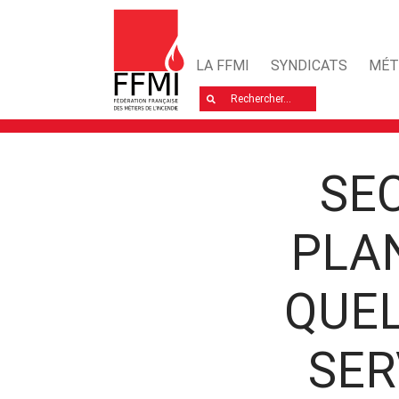
LA FFMI
SYNDICATS
MÉT
Rechercher
SEC
PLAN
QUEL
SER