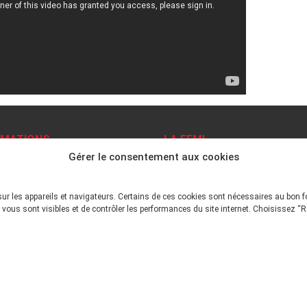
RMATIONS
LA FFMI
Gérer le consentement aux cookies
ns légales
PRÉSENTATION
N
ue de confidentialité
 site
sur les appareils et navigateurs. Certains de ces cookies sont nécessaires au bon 
DÉONTOLOGIE PRINCIPES
ations Pratiques
vous sont visibles et de contrôler les performances du site internet. Choisissez “R
tiles
ENVIRONNEMENT TECHNI
2026 Tout droits réservés - FFMI