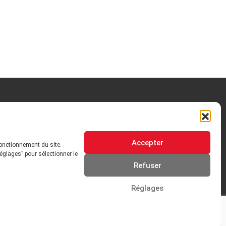
OTRE HISTOIRE
Accepter
fonctionnement du site.
 ORIENTATIONS
GOUVERNANCE
églages” pour sélectionner le
Refuser
QUE ET INSTITUTIONNEL
ADHÉRER
Réglages