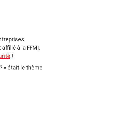
ntreprises
ffilié à la FFMI,
rité
!
? » était le thème