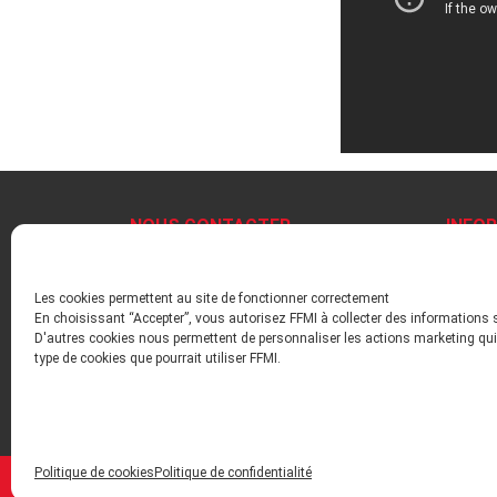
NOUS CONTACTER
INFO
+33 1 47 17 63 03
Mentio
contact@ffmi.asso.fr
Politiq
Les cookies permettent au site de fonctionner correctement
Plan du
En choisissant “Accepter”, vous autorisez FFMI à collecter des informations 
Inform
D'autres cookies nous permettent de personnaliser les actions marketing qui 
type de cookies que pourrait utiliser FFMI.
Liens u
Politique de cookies
Politique de confidentialité