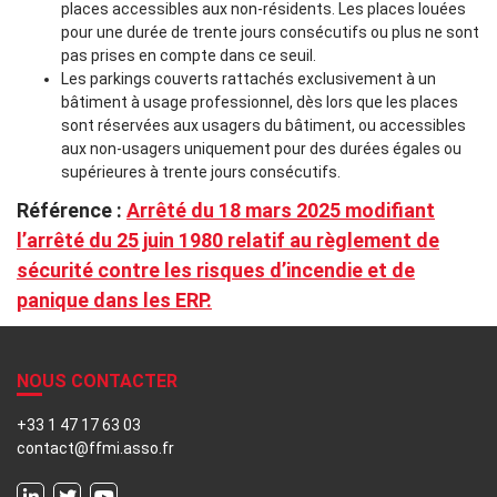
places accessibles aux non-résidents. Les places louées
pour une durée de trente jours consécutifs ou plus ne sont
pas prises en compte dans ce seuil.
Les parkings couverts rattachés exclusivement à un
bâtiment à usage professionnel, dès lors que les places
sont réservées aux usagers du bâtiment, ou accessibles
aux non-usagers uniquement pour des durées égales ou
supérieures à trente jours consécutifs.
Référence :
Arrêté du 18 mars 2025 modifiant
l’arrêté du 25 juin 1980 relatif au règlement de
sécurité contre les risques d’incendie et de
panique dans les ERP.
NOUS CONTACTER
+33 1 47 17 63 03
contact@ffmi.asso.fr