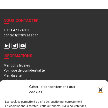
NOUS CONTACTER
+33 1 47 17 63 03
contact@ffmi.asso.fr
INFORMATIONS
Mentions légales
Politique de confidentialité
Plan du site
Informations Pratiques
Liens utiles
Gérer le consentement aux
cookies
LA FFMI
Les cookies permettent au site de fonctionner correctement
En choisissant “Accepter”, vous autorisez FFMI à collecter des
PRÉSENTATION
NOTRE HISTOIRE