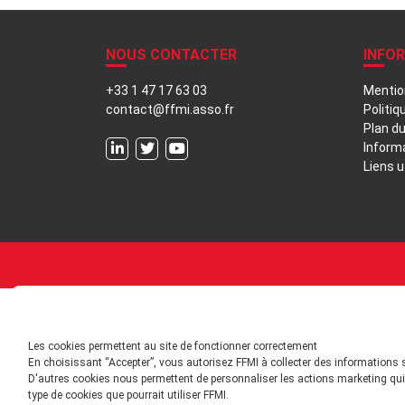
NOUS CONTACTER
INFO
+33 1 47 17 63 03
Mentio
contact@ffmi.asso.fr
Politiq
Plan du
Inform
Liens u
Les cookies permettent au site de fonctionner correctement
En choisissant “Accepter”, vous autorisez FFMI à collecter des informations 
D'autres cookies nous permettent de personnaliser les actions marketing qui 
type de cookies que pourrait utiliser FFMI.