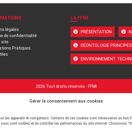
RMATIONS
LA FFMI
ns légales
PRÉSENTATION
N
ue de confidentialité
 site
DÉONTOLOGIE PRINCIPES
ations Pratiques
tiles
ENVIRONNEMENT TECHNI
2026 Tout droits réservés - FFMI
Gérer le consentement aux cookies
sur les appareils et navigateurs. Certains de ces cookies sont nécessaires au bon 
vous sont visibles et de contrôler les performances du site internet. Choisissez “R