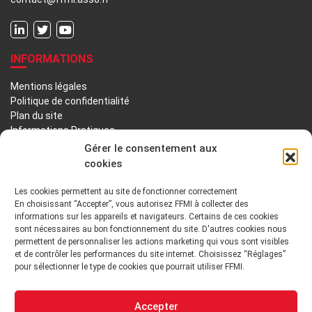
INFORMATIONS
Mentions légales
Politique de confidentialité
Plan du site
Informations Pratiques
Liens utiles
Gérer le consentement aux
cookies
LA FFMI
Les cookies permettent au site de fonctionner correctement
En choisissant “Accepter”, vous autorisez FFMI à collecter des
PRÉSENTATION
NOTRE HISTOIRE
informations sur les appareils et navigateurs. Certains de ces cookies
sont nécessaires au bon fonctionnement du site. D'autres cookies nous
DÉONTOLOGIE PRINCIPES ORIENTATIONS
permettent de personnaliser les actions marketing qui vous sont visibles
et de contrôler les performances du site internet. Choisissez “Réglages”
pour sélectionner le type de cookies que pourrait utiliser FFMI.
GOUVERNANCE
ENVIRONNEMENT TECHNIQUE ET INSTITUTIONNEL
Accepter