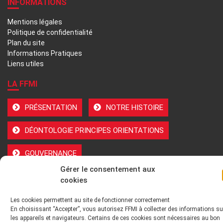
INFORMATIONS
Mentions légales
Politique de confidentialité
Plan du site
Informations Pratiques
Liens utiles
LA FFMI
PRÉSENTATION
NOTRE HISTOIRE
DÉONTOLOGIE PRINCIPES ORIENTATIONS
GOUVERNANCE
Gérer le consentement aux
ENVIRONNEMENT TECHNIQUE ET INSTITUTIONNEL
cookies
ADHÉRER
Les cookies permettent au site de fonctionner correctement
En choisissant “Accepter”, vous autorisez FFMI à collecter des informations su
les appareils et navigateurs. Certains de ces cookies sont nécessaires au bon