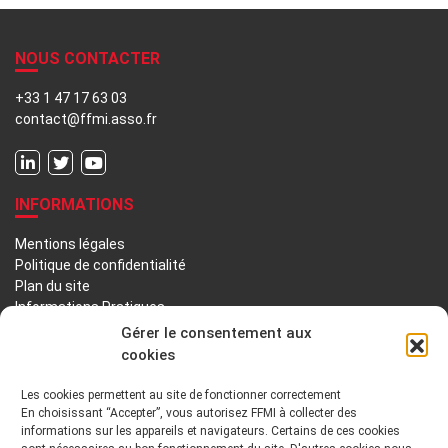
NOUS CONTACTER
+33 1 47 17 63 03
contact@ffmi.asso.fr
INFORMATIONS
Mentions légales
Politique de confidentialité
Plan du site
Informations Pratiques
Liens utiles
Gérer le consentement aux
cookies
LA FFMI
Les cookies permettent au site de fonctionner correctement
En choisissant “Accepter”, vous autorisez FFMI à collecter des
PRÉSENTATION
NOTRE HISTOIRE
informations sur les appareils et navigateurs. Certains de ces cookies