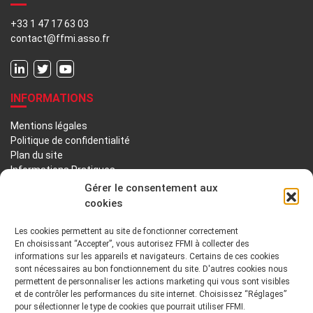
+33 1 47 17 63 03
contact@ffmi.asso.fr
INFORMATIONS
Mentions légales
Politique de confidentialité
Plan du site
Informations Pratiques
Liens utiles
Gérer le consentement aux
cookies
LA FFMI
Les cookies permettent au site de fonctionner correctement
En choisissant “Accepter”, vous autorisez FFMI à collecter des
PRÉSENTATION
NOTRE HISTOIRE
informations sur les appareils et navigateurs. Certains de ces cookies
sont nécessaires au bon fonctionnement du site. D'autres cookies nous
DÉONTOLOGIE PRINCIPES ORIENTATIONS
permettent de personnaliser les actions marketing qui vous sont visibles
et de contrôler les performances du site internet. Choisissez “Réglages”
pour sélectionner le type de cookies que pourrait utiliser FFMI.
GOUVERNANCE