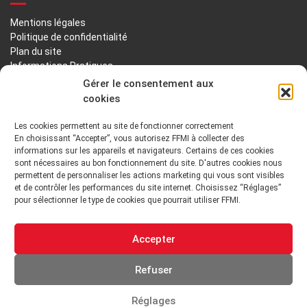
Mentions légales
Politique de confidentialité
Plan du site
Informations Pratiques
Liens utiles
Gérer le consentement aux
cookies
LA FFMI
Les cookies permettent au site de fonctionner correctement
En choisissant “Accepter”, vous autorisez FFMI à collecter des
PRÉSENTATION
NOTRE HISTOIRE
informations sur les appareils et navigateurs. Certains de ces cookies
sont nécessaires au bon fonctionnement du site. D'autres cookies nous
DÉONTOLOGIE PRINCIPES ORIENTATIONS
permettent de personnaliser les actions marketing qui vous sont visibles
et de contrôler les performances du site internet. Choisissez “Réglages”
pour sélectionner le type de cookies que pourrait utiliser FFMI.
GOUVERNANCE
ENVIRONNEMENT TECHNIQUE ET INSTITUTIONNEL
Accepter
ADHÉRER
Refuser
Réglages