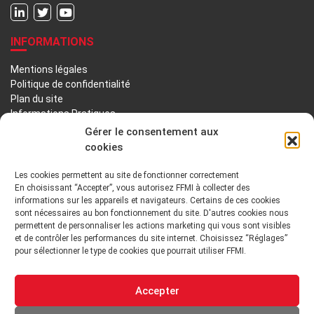
INFORMATIONS
Mentions légales
Politique de confidentialité
Plan du site
Informations Pratiques
Liens utiles
Gérer le consentement aux
cookies
LA FFMI
Les cookies permettent au site de fonctionner correctement
En choisissant “Accepter”, vous autorisez FFMI à collecter des
PRÉSENTATION
NOTRE HISTOIRE
informations sur les appareils et navigateurs. Certains de ces cookies
sont nécessaires au bon fonctionnement du site. D'autres cookies nous
DÉONTOLOGIE PRINCIPES ORIENTATIONS
permettent de personnaliser les actions marketing qui vous sont visibles
et de contrôler les performances du site internet. Choisissez “Réglages”
pour sélectionner le type de cookies que pourrait utiliser FFMI.
GOUVERNANCE
ENVIRONNEMENT TECHNIQUE ET INSTITUTIONNEL
Accepter