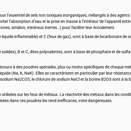
ur l’essentiel de sels non toxiques inorganiques, mélangés à des agents
er l’absorption d’eau et la prise en masse à l’intérieur de l’appareil exti
licones, amidon, minéraux inertes…) pour faciliter leur écoulement.
 liquide inflammable) et C (feux de gaz), sont à base de bicarbonate de 
solides), B et C, dites polyvalentes, sont à base de phosphate et de sulfa
recours à des poudres spéciales, plus ou moins spécifiques de chaque méta
 liquide (Na, K, NaK). Elles se caractérisent en particulier par leur résistan
sodium Na2CO3, le chlorure de sodium NaCl et la borine B2O3 sont à la 
tilisées sur les feux de métaux. La réactivité des métaux dans les condi
lisées dans ces poudres les rend inefficaces, voire dangereuses.