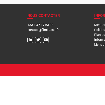
NOUS CONTACTER
INFO
+33 1 47 17 63 03
Mention
contact@ffmi.asso.fr
Politiq
Plan du
Informa
Liens ut