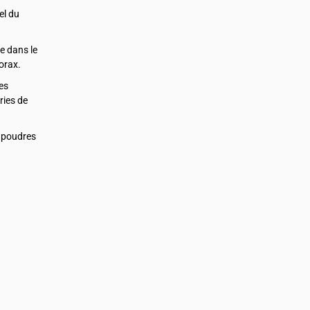
el du
e dans le
orax.
es
ries de
s poudres