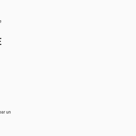
e
E
par un