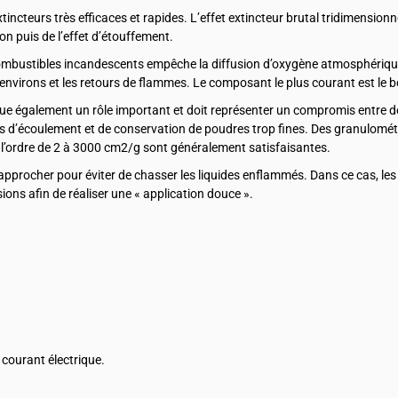
incteurs très efficaces et rapides. L’effet extincteur brutal tridimensionn
on puis de l’effet d’étouffement.
ombustibles incandescents empêche la diffusion d’oxygène atmosphériqu
 environs et les retours de flammes. Le composant le plus courant est le b
joue également un rôle important et doit représenter un compromis entre d
ltés d’écoulement et de conservation de poudres trop fines. Des granulomét
 l’ordre de 2 à 3000 cm2/g sont généralement satisfaisantes.
se rapprocher pour éviter de chasser les liquides enflammés. Dans ce cas, le
ons afin de réaliser une « application douce ».
 courant électrique.