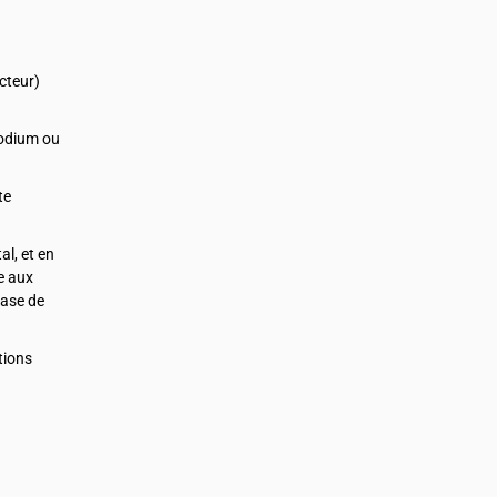
ncteur)
sodium ou
te
l, et en
ce aux
base de
tions