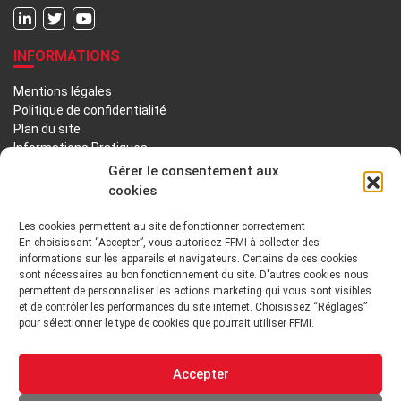
INFORMATIONS
Mentions légales
Politique de confidentialité
Plan du site
Informations Pratiques
Liens utiles
Gérer le consentement aux
cookies
LA FFMI
Les cookies permettent au site de fonctionner correctement
En choisissant “Accepter”, vous autorisez FFMI à collecter des
PRÉSENTATION
NOTRE HISTOIRE
informations sur les appareils et navigateurs. Certains de ces cookies
sont nécessaires au bon fonctionnement du site. D'autres cookies nous
DÉONTOLOGIE PRINCIPES ORIENTATIONS
permettent de personnaliser les actions marketing qui vous sont visibles
et de contrôler les performances du site internet. Choisissez “Réglages”
pour sélectionner le type de cookies que pourrait utiliser FFMI.
GOUVERNANCE
ENVIRONNEMENT TECHNIQUE ET INSTITUTIONNEL
Accepter