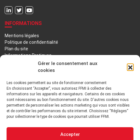
INFORMATIONS
Mentions légales
Politique de confidentialité
Plan du site
Informations Pratiques
Liens utiles
Gérer le consentement aux
cookies
LA FFMI
Les cookies permettent au site de fonctionner correctement
En choisissant “Accepter”, vous autorisez FFMI à collecter des
PRÉSENTATION
NOTRE HISTOIRE
informations sur les appareils et navigateurs. Certains de ces cookies
sont nécessaires au bon fonctionnement du site. D'autres cookies nous
DÉONTOLOGIE PRINCIPES ORIENTATIONS
permettent de personnaliser les actions marketing qui vous sont visibles
et de contrôler les performances du site internet. Choisissez “Réglages”
pour sélectionner le type de cookies que pourrait utiliser FFMI.
GOUVERNANCE
ENVIRONNEMENT TECHNIQUE ET INSTITUTIONNEL
Accepter