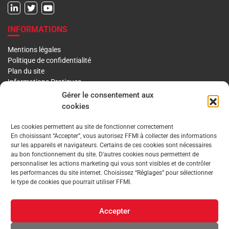
INFORMATIONS
Mentions légales
Politique de confidentialité
Plan du site
Informations Pratiques
Liens utiles
Gérer le consentement aux
cookies
LA FFMI
Les cookies permettent au site de fonctionner correctement
En choisissant “Accepter”, vous autorisez FFMI à collecter des informations
PRÉSENTATION
NOTRE HISTOIRE
sur les appareils et navigateurs. Certains de ces cookies sont nécessaires
au bon fonctionnement du site. D'autres cookies nous permettent de
DÉONTOLOGIE PRINCIPES ORIENTATIONS
personnaliser les actions marketing qui vous sont visibles et de contrôler
les performances du site internet. Choisissez “Réglages” pour sélectionner
le type de cookies que pourrait utiliser FFMI.
GOUVERNANCE
ENVIRONNEMENT TECHNIQUE ET INSTITUTIONNEL
Accepter