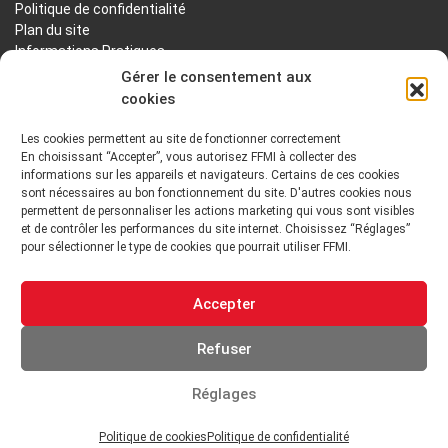
Politique de confidentialité
Plan du site
Informations Pratiques
Liens utiles
Gérer le consentement aux
cookies
LA FFMI
Les cookies permettent au site de fonctionner correctement
En choisissant “Accepter”, vous autorisez FFMI à collecter des
PRÉSENTATION
NOTRE HISTOIRE
informations sur les appareils et navigateurs. Certains de ces cookies
sont nécessaires au bon fonctionnement du site. D'autres cookies nous
DÉONTOLOGIE PRINCIPES ORIENTATIONS
permettent de personnaliser les actions marketing qui vous sont visibles
et de contrôler les performances du site internet. Choisissez “Réglages”
pour sélectionner le type de cookies que pourrait utiliser FFMI.
GOUVERNANCE
ENVIRONNEMENT TECHNIQUE ET INSTITUTIONNEL
Accepter
ADHÉRER
Refuser
Réglages
2026 Tout droits réservés - FFMI
Politique de cookies
Politique de confidentialité