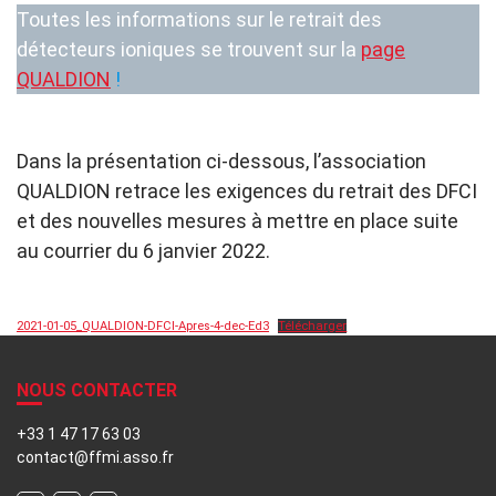
Toutes les informations sur le retrait des
détecteurs ioniques se trouvent sur la
page
QUALDION
!
a
aaaaaa
Dans la présentation ci-dessous, l’association
QUALDION retrace les exigences du retrait des DFCI
et des nouvelles mesures à mettre en place suite
au courrier du 6 janvier 2022.
ggggggggggggggggggggggggggggggggggggggggggg
2021-01-05_QUALDION-DFCI-Apres-4-dec-Ed3
Télécharger
NOUS CONTACTER
+33 1 47 17 63 03
contact@ffmi.asso.fr