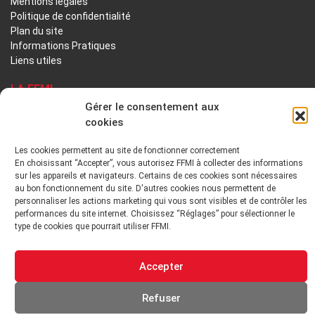
Mentions légales
Politique de confidentialité
Plan du site
Informations Pratiques
Liens utiles
LA FFMI
Gérer le consentement aux
cookies
PRÉSENTATION
NOTRE HISTOIRE
Les cookies permettent au site de fonctionner correctement
DÉONTOLOGIE PRINCIPES ORIENTATIONS
En choisissant “Accepter”, vous autorisez FFMI à collecter des informations
sur les appareils et navigateurs. Certains de ces cookies sont nécessaires
GOUVERNANCE
au bon fonctionnement du site. D'autres cookies nous permettent de
personnaliser les actions marketing qui vous sont visibles et de contrôler les
performances du site internet. Choisissez “Réglages” pour sélectionner le
ENVIRONNEMENT TECHNIQUE ET INSTITUTIONNEL
type de cookies que pourrait utiliser FFMI.
ADHÉRER
Accepter
Refuser