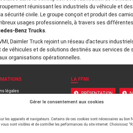
groupement réunissant les industriels du véhicule et d
 la sécurité civile. Le groupe conçoit et produit des cam
mbreux usages professionnels, à travers ses différente
edes-Benz Trucks
.
IVMI, Daimler Truck rejoint un réseau d’acteurs industrie
de véhicules et de solutions destinés aux services de s
 aux organisations opérationnelles.
RMATIONS
LA FFMI
ns légales
PRÉSENTATION
N
ue de confidentialité
Gérer le consentement aux cookies
 site
DÉONTOLOGIE PRINCIPES
ations Pratiques
tiles
sur les appareils et navigateurs. Certains de ces cookies sont nécessaires au bon 
ENVIRONNEMENT TECHNI
vous sont visibles et de contrôler les performances du site internet. Choisissez “R