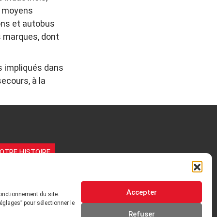
es moyens
ions et autobus
s marques, dont
ls impliqués dans
ecours, à la
OTRE HISTOIRE
 ORIENTATIONS
GOUVERNANCE
Accepter
fonctionnement du site.
QUE ET INSTITUTIONNEL
ADHÉRER
églages” pour sélectionner le
Refuser