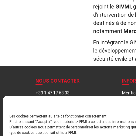
rejoint le
GIVMI
, 
d’intervention de
destinés à de no
notamment
Merc
En intégrant le G
le développement 
sécurité civile et
NOUS CONTACTER
INFO
+33 1 47 17 63 03
Mentio
contact@ffmi.asso.fr
Politiq
Plan du
Inform
Les cookies permettent au site de fonctionner correctement
Liens u
En choisissant “Accepter”, vous autorisez FFMI à collecter des informations 
D'autres cookies nous permettent de personnaliser les actions marketing qui 
type de cookies que pourrait utiliser FFMI.