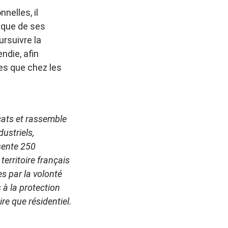
nelles, il
 que de ses
ursuivre la
ndie, afin
ses que chez les
cats et rassemble
dustriels,
ésente 250
territoire français
es par la volonté
 à la protection
ire que résidentiel.