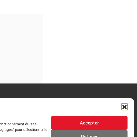
OTRE HISTOIRE
Accepter
fonctionnement du site.
 ORIENTATIONS
GOUVERNANCE
églages” pour sélectionner le
Refuser