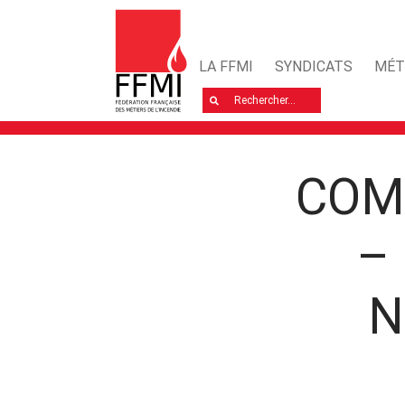
LA FFMI
SYNDICATS
MÉT
Rechercher
COM
–
N