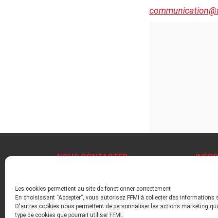
communication@ff
NOUS CONTACTER
INFO
+33 1 47 17 63 03
Mentio
contact@ffmi.asso.fr
Politiq
Les cookies permettent au site de fonctionner correctement
Plan du
En choisissant “Accepter”, vous autorisez FFMI à collecter des informations 
Inform
D'autres cookies nous permettent de personnaliser les actions marketing qui 
type de cookies que pourrait utiliser FFMI.
Liens u