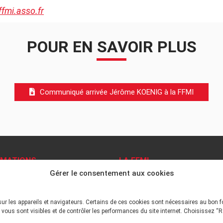
mi.asso.fr
POUR EN SAVOIR PLUS
Communiqué arrivée Jérôme KOENIG à la FFMI
RMATIONS
LA FFMI
Gérer le consentement aux cookies
ns légales
PRÉSENTATION
N
ue de confidentialité
 site
sur les appareils et navigateurs. Certains de ces cookies sont nécessaires au bon 
DÉONTOLOGIE PRINCIPES
ations Pratiques
vous sont visibles et de contrôler les performances du site internet. Choisissez “R
tiles