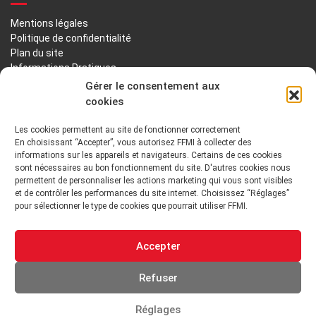
Mentions légales
Politique de confidentialité
Plan du site
Informations Pratiques
Liens utiles
Gérer le consentement aux
cookies
LA FFMI
Les cookies permettent au site de fonctionner correctement
En choisissant “Accepter”, vous autorisez FFMI à collecter des
PRÉSENTATION
NOTRE HISTOIRE
informations sur les appareils et navigateurs. Certains de ces cookies
sont nécessaires au bon fonctionnement du site. D'autres cookies nous
DÉONTOLOGIE PRINCIPES ORIENTATIONS
permettent de personnaliser les actions marketing qui vous sont visibles
et de contrôler les performances du site internet. Choisissez “Réglages”
pour sélectionner le type de cookies que pourrait utiliser FFMI.
GOUVERNANCE
ENVIRONNEMENT TECHNIQUE ET INSTITUTIONNEL
Accepter
ADHÉRER
Refuser
Réglages