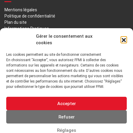
Mentions légales
Politique de confidentialité
Plan du site
Informations Pratiques
Liens utiles
Gérer le consentement aux
cookies
LA FFMI
Les cookies permettent au site de fonctionner correctement
En choisissant “Accepter”, vous autorisez FFMI à collecter des
PRÉSENTATION
NOTRE HISTOIRE
informations sur les appareils et navigateurs. Certains de ces cookies
sont nécessaires au bon fonctionnement du site. D'autres cookies nous
DÉONTOLOGIE PRINCIPES ORIENTATIONS
permettent de personnaliser les actions marketing qui vous sont visibles
et de contrôler les performances du site internet. Choisissez “Réglages”
pour sélectionner le type de cookies que pourrait utiliser FFMI.
GOUVERNANCE
ENVIRONNEMENT TECHNIQUE ET INSTITUTIONNEL
Accepter
ADHÉRER
Refuser
Réglages