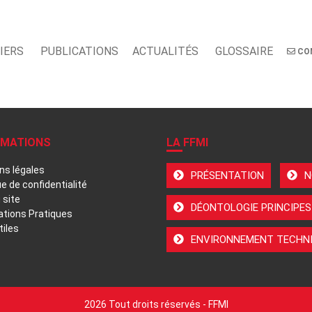
IERS
PUBLICATIONS
ACTUALITÉS
GLOSSAIRE
CO
RMATIONS
LA FFMI
ns légales
PRÉSENTATION
N
ue de confidentialité
 site
DÉONTOLOGIE PRINCIPES
ations Pratiques
tiles
ENVIRONNEMENT TECHNI
2026 Tout droits réservés - FFMI