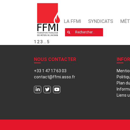
LA FFMI
SYNDICATS
MÉT
Rechercher
1
2
3
…
5
NOUS CONTACTER
INFO
+33 1 47 17 63 03
Mentio
contact@ffmi.asso.fr
Politiq
Plan du
Inform
Liens u