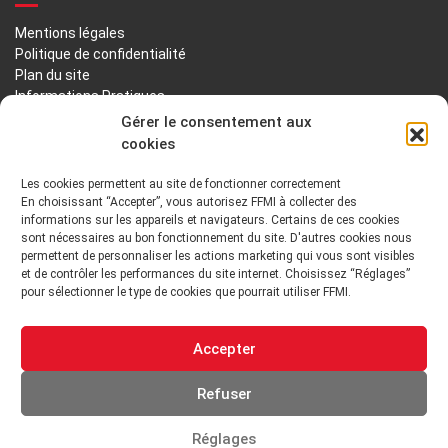
Mentions légales
Politique de confidentialité
Plan du site
Informations Pratiques
Liens utiles
Gérer le consentement aux
cookies
LA FFMI
Les cookies permettent au site de fonctionner correctement
En choisissant “Accepter”, vous autorisez FFMI à collecter des
PRÉSENTATION
NOTRE HISTOIRE
informations sur les appareils et navigateurs. Certains de ces cookies
sont nécessaires au bon fonctionnement du site. D'autres cookies nous
DÉONTOLOGIE PRINCIPES ORIENTATIONS
permettent de personnaliser les actions marketing qui vous sont visibles
et de contrôler les performances du site internet. Choisissez “Réglages”
pour sélectionner le type de cookies que pourrait utiliser FFMI.
GOUVERNANCE
ENVIRONNEMENT TECHNIQUE ET INSTITUTIONNEL
Accepter
ADHÉRER
Refuser
Réglages