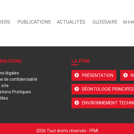
IERS
PUBLICATIONS
ACTUALITÉS
GLOSSAIRE
CO
RMATIONS
LA FFMI
ns légales
PRÉSENTATION
N
ue de confidentialité
 site
DÉONTOLOGIE PRINCIPES
ations Pratiques
tiles
ENVIRONNEMENT TECHNI
2026 Tout droits réservés - FFMI