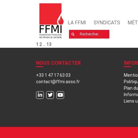
LA FFMI
SYNDICATS
MÉT
Rechercher
1
2
…
13
NOUS CONTACTER
INFO
+33 1 47 17 63 03
Mentio
contact@ffmi.asso.fr
Politiq
Plan du
Inform
Liens u