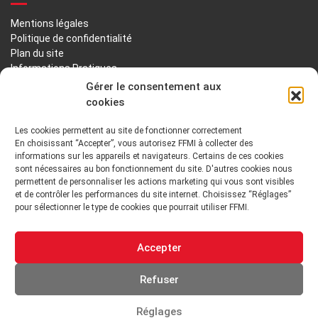
Mentions légales
Politique de confidentialité
Plan du site
Informations Pratiques
Liens utiles
Gérer le consentement aux
cookies
LA FFMI
Les cookies permettent au site de fonctionner correctement
En choisissant “Accepter”, vous autorisez FFMI à collecter des
PRÉSENTATION
NOTRE HISTOIRE
informations sur les appareils et navigateurs. Certains de ces cookies
sont nécessaires au bon fonctionnement du site. D'autres cookies nous
DÉONTOLOGIE PRINCIPES ORIENTATIONS
permettent de personnaliser les actions marketing qui vous sont visibles
et de contrôler les performances du site internet. Choisissez “Réglages”
pour sélectionner le type de cookies que pourrait utiliser FFMI.
GOUVERNANCE
ENVIRONNEMENT TECHNIQUE ET INSTITUTIONNEL
Accepter
ADHÉRER
Refuser
Réglages