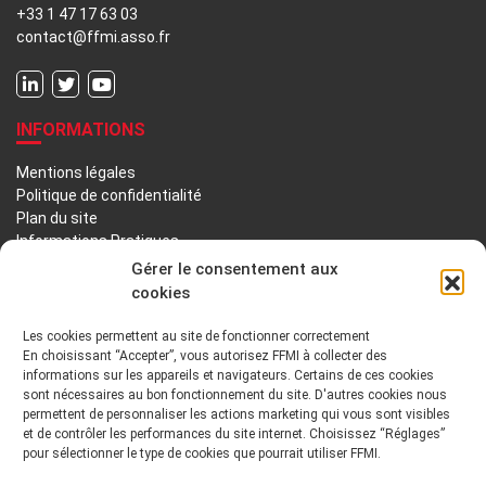
+33 1 47 17 63 03
contact@ffmi.asso.fr
INFORMATIONS
Mentions légales
Politique de confidentialité
Plan du site
Informations Pratiques
Liens utiles
Gérer le consentement aux
cookies
LA FFMI
Les cookies permettent au site de fonctionner correctement
En choisissant “Accepter”, vous autorisez FFMI à collecter des
PRÉSENTATION
NOTRE HISTOIRE
informations sur les appareils et navigateurs. Certains de ces cookies
sont nécessaires au bon fonctionnement du site. D'autres cookies nous
DÉONTOLOGIE PRINCIPES ORIENTATIONS
permettent de personnaliser les actions marketing qui vous sont visibles
et de contrôler les performances du site internet. Choisissez “Réglages”
pour sélectionner le type de cookies que pourrait utiliser FFMI.
GOUVERNANCE