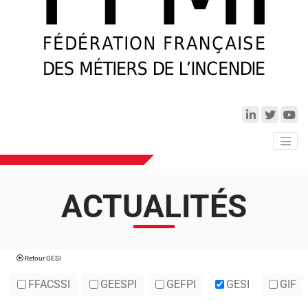
ACTUALITÉS​
Retour
GESI
FFACSSI
GEESPI
GEFPI
GESI
GIF