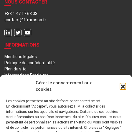
NOUS CONTACTER
+33 1 47 17 63 03
contact@ffmi.asso.fr
INFORMATIONS
Mentions légales
Politique de confidentialité
Plan du site
Informations Pratiques
Liens utiles
Gérer le consentement aux
cookies
LA FFMI
Les cookies permettent au site de fonctionner correctement
En choisissant “Accepter”, vous autorisez FFMI à collecter des
PRÉSENTATION
NOTRE HISTOIRE
informations sur les appareils et navigateurs. Certains de ces cookies
sont nécessaires au bon fonctionnement du site. D'autres cookies nous
DÉONTOLOGIE PRINCIPES ORIENTATIONS
permettent de personnaliser les actions marketing qui vous sont visibles
et de contrôler les performances du site internet. Choisissez “Réglages”